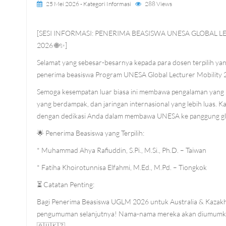
25 Mei 2026
- Kategori
Informasi
288 Views
[SESI INFORMASI: PENERIMA BEASISWA UNESA GLOBAL L
2026 🌐✨]
Selamat yang sebesar-besarnya kepada para dosen terpilih yan
penerima beasiswa Program UNESA Global Lecturer Mobility
Semoga kesempatan luar biasa ini membawa pengalaman yang 
yang berdampak, dan jaringan internasional yang lebih luas. 
dengan dedikasi Anda dalam membawa UNESA ke panggung gl
🌟 Penerima Beasiswa yang Terpilih:
* Muhammad Ahya Rafiuddin, S.Pi., M.Si., Ph.D. – Taiwan
* Fatiha Khoirotunnisa Elfahmi, M.Ed., M.Pd. – Tiongkok
⏳ Catatan Penting:
Bagi Penerima Beasiswa UGLM 2026 untuk Australia & Kazakh
pengumuman selanjutnya! Nama-nama mereka akan diumumka
🇦🇺🇰🇿