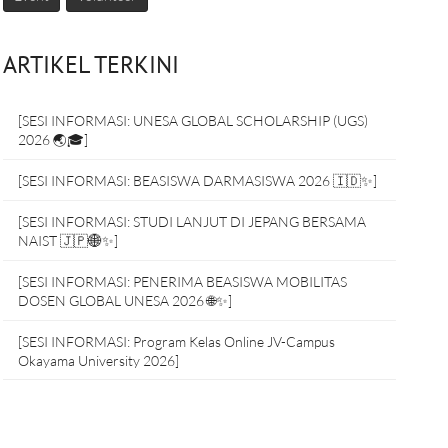
ARTIKEL TERKINI
[SESI INFORMASI: UNESA GLOBAL SCHOLARSHIP (UGS)
2026 🌏🎓]
[SESI INFORMASI: BEASISWA DARMASISWA 2026 🇮🇩✨]
[SESI INFORMASI: STUDI LANJUT DI JEPANG BERSAMA
NAIST 🇯🇵🌐✨]
[SESI INFORMASI: PENERIMA BEASISWA MOBILITAS
DOSEN GLOBAL UNESA 2026 🌐✨]
[SESI INFORMASI: Program Kelas Online JV-Campus
Okayama University 2026]