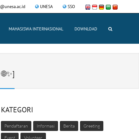
ce@unesa.ac.id
UNESA
SSO
MAHASISWA INTERNASIONAL
DOWNLOAD
🌐✨]
KATEGORI
Pendaftaran
Informasi
Berita
Greeting
Event
Volunteer