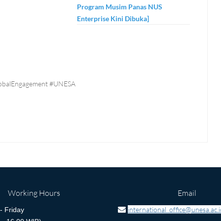
Program Musim Panas NUS
Enterprise Kini Dibuka]
lobalEngagement #UNESA
Working Hours
Email
international_office@unesa.ac.i
 Friday