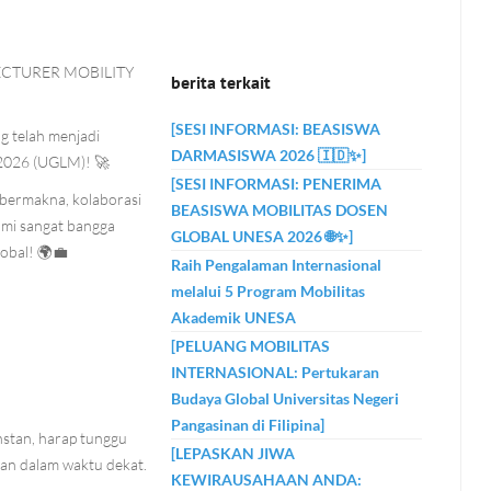
ECTURER MOBILITY
berita terkait
[SESI INFORMASI: BEASISWA
g telah menjadi
DARMASISWA 2026 🇮🇩✨]
 2026 (UGLM)! 🚀
[SESI INFORMASI: PENERIMA
bermakna, kolaborasi
BEASISWA MOBILITAS DOSEN
Kami sangat bangga
GLOBAL UNESA 2026 🌐✨]
obal! 🌍💼
Raih Pengalaman Internasional
melalui 5 Program Mobilitas
Akademik UNESA
[PELUANG MOBILITAS
INTERNASIONAL: Pertukaran
Budaya Global Universitas Negeri
Pangasinan di Filipina]
stan, harap tunggu
[LEPASKAN JIWA
n dalam waktu dekat.
KEWIRAUSAHAAN ANDA: