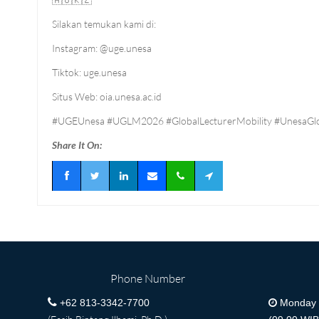
Silakan temukan kami di:
Instagram: @uge.unesa
Tiktok: uge.unesa
Situs Web: oia.unesa.ac.id
#UGEUnesa #UGLM2026 #GlobalLecturerMobility #UnesaG
Share It On:
Phone Number
+62 813-3342-7700
Monday -