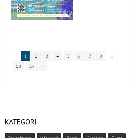
‹
1
2
3
4
5
6
7
8
...
28
29
›
KATEGORI
Pendaftaran
Informasi
Berita
Greeting
Event